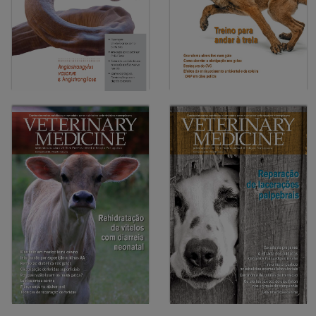
06-2016
A boa performance de um
04-2016
cavalo de competição
Síndrome da vaca caída:
depende de um complexo
Etiofisiopatologia e o seu
jogo de equilíbrios
maneio
02-2016
Angiostrongylus vasorum e
12-2015
Angistrongilose
Treino para andar à trela