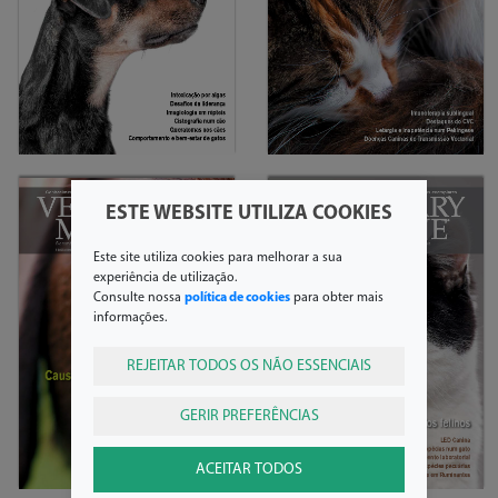
06-2015
Controlar a anemia por
04-2015
deficiência de ferro
Psicofarmacologia adjuvante
ESTE WEBSITE UTILIZA COOKIES
Este site utiliza cookies para melhorar a sua
experiência de utilização.
Consulte nossa
política de cookies
para obter mais
informações.
REJEITAR TODOS OS NÃO ESSENCIAIS
02-2015
GERIR PREFERÊNCIAS
Como realizar uma
12-2014
uretrostomia escrotal
Vómitos crónicos nos felinos
ACEITAR TODOS