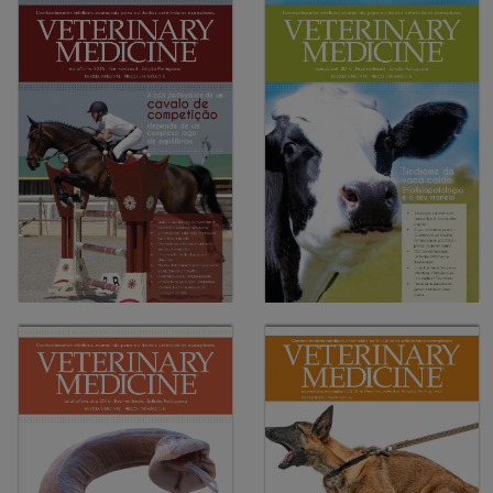
08-2016
É preciso conhecer o perfil
10-2016
sanitário das explorações
Laringoplastia em estação:
para alcançar bons
Técnica e resultados
resultados