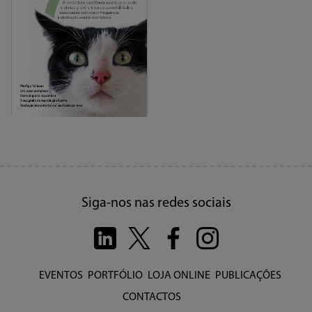
06-2012
04-2012
Síndrome de Pandora
Tumores nasais
Siga-nos nas redes sociais
EVENTOS
PORTFÓLIO
LOJA ONLINE
PUBLICAÇÕES
02-2012
Comorbilidades em gatos
CONTACTOS
com obstrução uretral