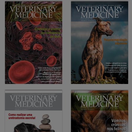
10-2015
08-2015
Rehidratação de vitelos com
Reparação de lacerações
diarreia neonatal
palpebrais