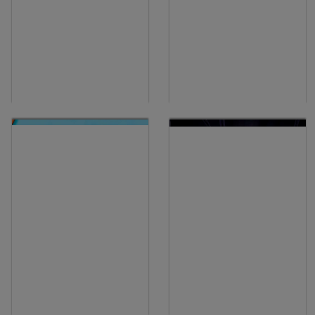
06-2014
04-2014
Utilização de fármacos
Hipotiroidismo e sinais
antiproteinúricos em cães
neurológicos
12-2013
Repensar a fluidoterapia
02-2014
perioperatória / Cristaloides
ALTERAÇÕES COMPULSIVAS
ou coloides? / Uma nova
Considerou a possibilidade
forma de individualizar e
de um envolvimento
monitorizar um plano de
gastrointestinal?
fluidoterapia