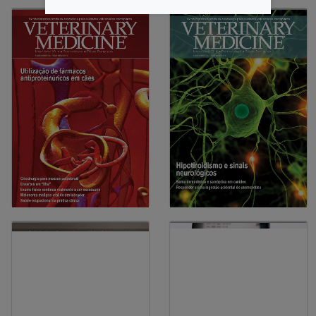
10-2014
Breve revisão sobre a doença
08-2014
orbitária canina: Causas,
Peritonite infecciosa dos
diagnóstico e tratamento
felinos