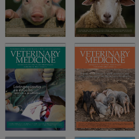
05-2017
As mastites são uma das
03-2017
maiores causas de refugo
Castração de criptorquídeo
nos rebanhos de leite
unilateral
12-2016
02-2017
Taxas de fertilidade podem
Inseminações no tempo
aumentar 30-40% se for feito
certo garantem taxas de
um bom controlo
fertilidade na ordem dos 95%
reprodutivo