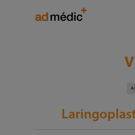
V
As
Laringoplast