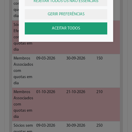
REJEITAR TODOS OS NÃO ESSENCIAIS
com
quotas em
GERIR PREFERÊNCIAS
dia
Sócios
01-10-2026
21-10-2026
210
ACEITAR TODOS
Efetivos
com
quotas em
dia
Membros
09-03-2026
30-09-2026
150
Associados
com
quotas em
dia
Membros
01-10-2026
21-10-2026
210
Associados
com
quotas em
dia
Sócios sem
09-03-2026
30-09-2026
250
quotas em