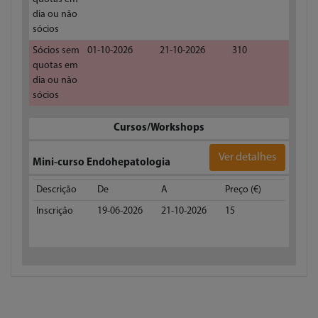
dia ou não
sócios
Sócios sem
01-10-2026
21-10-2026
310
quotas em
dia ou não
sócios
Cursos/Workshops
Ver detalhes
Mini-curso Endohepatologia
Descrição
De
A
Preço (€)
Inscrição
19-06-2026
21-10-2026
15