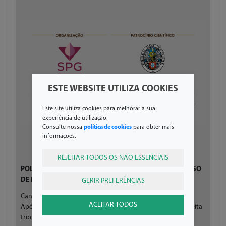
ESTE WEBSITE UTILIZA COOKIES
Este site utiliza cookies para melhorar a sua
experiência de utilização.
Consulte nossa
política de cookies
para obter mais
informações.
REJEITAR TODOS OS NÃO ESSENCIAIS
POLÍTICA DE FATURAÇÃO, CANCELAMENTO E REEMBOLSO
DE INSCRIÇÕES PAGAS:
GERIR PREFERÊNCIAS
Cancelamento só será aceite até 30 dias antes do evento.
ACEITAR TODOS
Após essa data não se realizam devoluções (apenas se aceita
troca de nome)