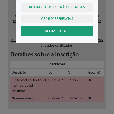
REJEITAR TODOS OS NÃO ESSENCIAIS
Os certificados de participação são enviados via e-mail a
GERIR PREFERÊNCIAS
todos os participantes nos 15 dias consequentes à data de
realização do evento.
ACEITAR TODOS
O Secretariado só garante a reemissão de certificados
durante 30 dias após o evento. A partir desta data não serão
enviados certificados.
Detalhes sobre a inscrição
Inscrições
Descrição
De
A
Preço (€)
SPOCMA/FESHH/IFSSH
01-03-2021
07-05-2021
20
members and
residents
Non-members
01-03-2021
07-05-2021
30