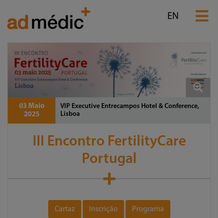
EN
03 Maio
VIP Executive Entrecampos Hotel & Conference,
Lisboa
2025
III Encontro FertilityCare
Portugal
Cartaz
Inscrição
Programa