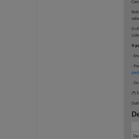
Caso
Rele
valo
O ch
Lisb
O p
- En
- Po
paul
- De
*
(
) 
Outr
De
Des