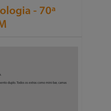
logia - 70ª
DM
a.
ento duplo. Todos os extras como mini-bar, camas