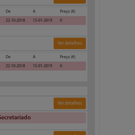
De
A
Preço (€)
22-10-2018
15-01-2019
0
Ver detalhes
De
A
Preço (€)
22-10-2018
15-01-2019
0
Ver detalhes
Secretariado