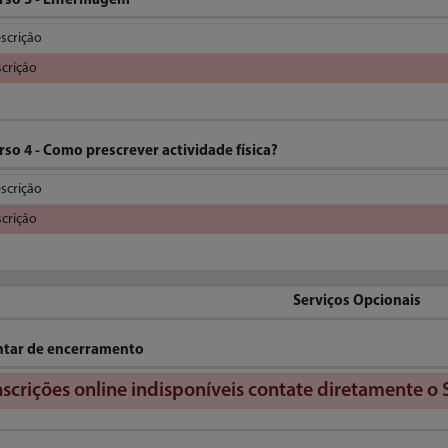
rso 3 - Enfermagem
scrição
scrição
rso 4 - Como prescrever actividade física?
scrição
scrição
Serviços Opcionais
ntar de encerramento
nscrições online indisponíveis contate diretamente o 