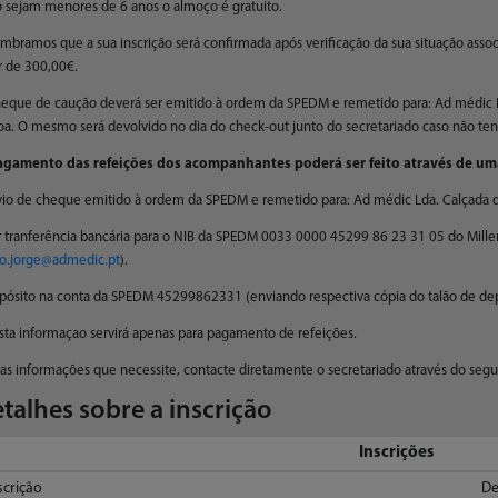
 sejam menores de 6 anos o almoço é gratuito.
mbramos que a sua inscrição será confirmada após verificação da sua situação asso
r de 300,00€.
eque de caução deverá ser emitido à ordem da SPEDM e remetido para: Ad médic Ld
oa. O mesmo será devolvido no dia do check-out junto do secretariado caso não te
agamento das refeições dos acompanhantes poderá ser feito através de um
vio de cheque emitido à ordem da SPEDM e remetido para: Ad médic Lda. Calçada de
r tranferência bancária para o NIB da SPEDM 0033 0000 45299 86 23 31 05 do Mill
o.jorge@admedic.pt
).
pósito na conta da SPEDM 45299862331 (enviando respectiva cópia do talão de de
Esta informaçao servirá apenas para pagamento de refeições.
as informações que necessite, contacte diretamente o secretariado através do seg
talhes sobre a inscrição
Inscrições
crição
D