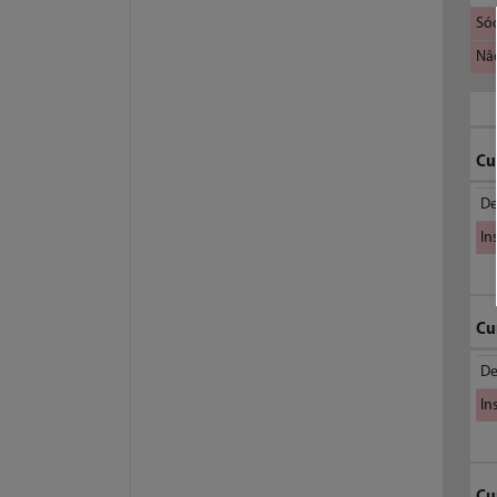
Só
Nã
Cu
De
In
Cu
De
In