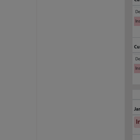
Cu
De
In
Cu
De
In
Ja
I