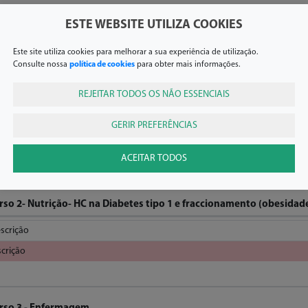
cios da SPEDM
22
ESTE WEBSITE UTILIZA COOKIES
o Sócios da SPEDM
22
Este site utiliza cookies para melhorar a sua experiência de utilização.
Consulte nossa
política de cookies
para obter mais informações.
Cursos/Workshops
REJEITAR TODOS OS NÃO ESSENCIAIS
rso 1 - Ecografia da tiroide
GERIR PREFERÊNCIAS
scrição
scrição
ACEITAR TODOS
rso 2- Nutrição- HC na Diabetes tipo 1 e fraccionamento (obesidade
scrição
scrição