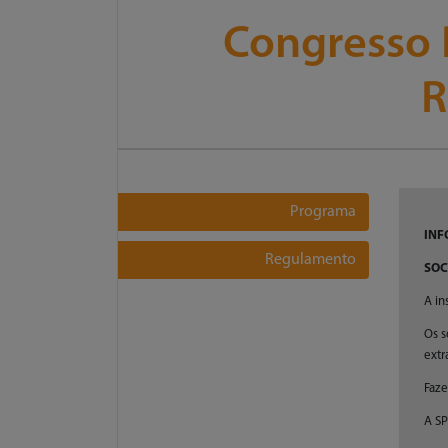
Congresso 
R
Programa
INF
Regulamento
SOC
A in
Os s
extr
Faze
A SP