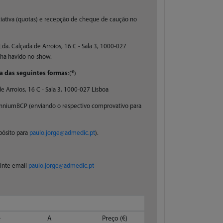
ciativa (quotas) e recepção de cheque de caução no
a. Calçada de Arroios, 16 C - Sala 3, 1000-027
nha havido no-show.
*
a das seguintes formas
:(
)
 Arroios, 16 C - Sala 3, 1000-027 Lisboa
enniumBCP (enviando o respectivo comprovativo para
pósito para
paulo.jorge@admedic.pt
).
uinte email
paulo.jorge@admedic.pt
e
A
Preço (€)