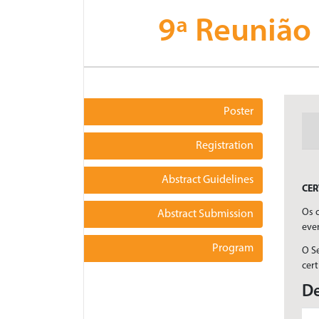
9ª Reunião
Poster
Registration
Abstract Guidelines
CER
Os c
Abstract Submission
eve
Program
O Se
cert
De