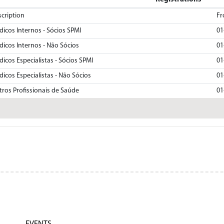
cription
F
icos Internos - Sócios SPMI
01
icos Internos - Não Sócios
01
icos Especialistas - Sócios SPMI
01
icos Especialistas - Não Sócios
01
ros Profissionais de Saúde
01