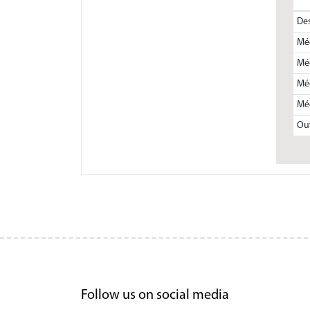
Des
Méd
Méd
Méd
Méd
Out
Follow us on social media