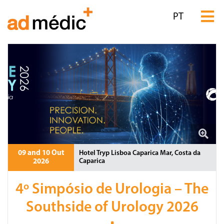
PT
09 and 10 Out
Hotel Tryp Lisboa Caparica Mar, Costa da
Caparica
2026
4º Simpósio de Urologia – The
Southside of Urology 2026