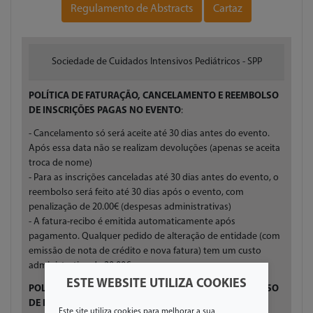
Regulamento de Abstracts
Cartaz
Sociedade de Cuidados Intensivos Pediátricos - SPP
POLÍTICA DE FATURAÇÃO, CANCELAMENTO E REEMBOLSO
DE INSCRIÇÕES PAGAS NO EVENTO
:
- Cancelamento só será aceite até 30 dias antes do evento.
Após essa data não se realizam devoluções (apenas se aceita
troca de nome)
- Para as inscrições canceladas até 30 dias antes do evento, o
reembolso será feito até 30 dias após o evento, com
penalização de 20.00€ (despesas administrativas)
- A fatura-recibo é emitida automaticamente após
pagamento. Qualquer pedido de alteração de entidade (com
emissão de nota de crédito e nova fatura) tem um custo
administrativo de 20,00€.
ESTE WEBSITE UTILIZA COOKIES
POLÍTICA DE FATURAÇÃO, CANCELAMENTO E REEMBOLSO
DE INSCRIÇÕES PAGAS NOS CURSOS
:
Este site utiliza cookies para melhorar a sua