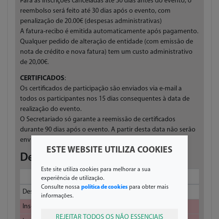
Para as inscrições canceladas até 30 dias antes do evento, o
reembolso será feito até 30 dias após o evento, com
penalização de 20.00€ (despesas administrativas)
A fatura-recibo é emitida automaticamente após pagamento.
Qualquer pedido de alteração de entidade (com emissão de
nota de crédito e nova fatura) tem um custo administrativo
de 20,00€.
CERTIFICADOS
:
Os certificados de participação são enviados via e-mail a
todos os participantes nos 15 dias consequentes à data de
realização do evento.
O Secretariado só garante a reemissão de certificados
durante 90 dias após o evento. A partir desta data não serão
enviados certificados.
ESTE WEBSITE UTILIZA COOKIES
Detalhes sobre a inscrição
Este site utiliza cookies para melhorar a sua
Inscrições
experiência de utilização.
Consulte nossa
política de cookies
para obter mais
Descrição
De
A
Preço (€)
informações.
Inscrição
01-01-2024
30-09-2024
300
REJEITAR TODOS OS NÃO ESSENCIAIS