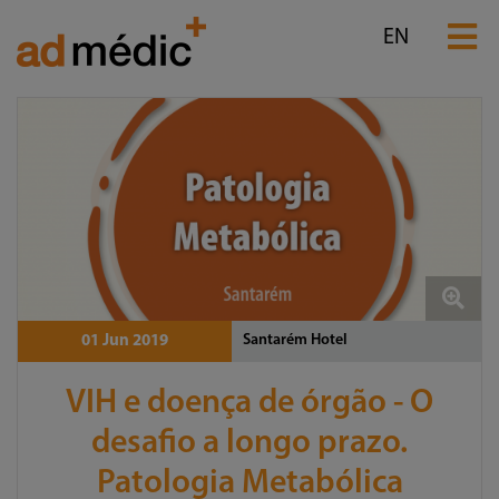
EN
Santarém Hotel
01 Jun 2019
VIH e doença de órgão - O
desafio a longo prazo.
Patologia Metabólica