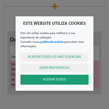
Programa
ESTE WEBSITE UTILIZA COOKIES
Este site utiliza cookies para melhorar a sua
experiência de utilização.
Detalhes sobre a inscrição
Consulte nossa
política de cookies
para obter mais
informações.
Inscrições
REJEITAR TODOS OS NÃO ESSENCIAIS
Descrição
De
A
Preço (€)
Inscrição
13-03-2019
25-05-2019
0
GERIR PREFERÊNCIAS
(Internos e
Especialistas
ACEITAR TODOS
de Medicina
Interna)