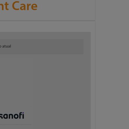
nt Care
o atual