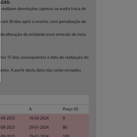
AGAS:
 realizam devoluções (apenas se aceita troca de
to até 30 dias após o evento, com penalização de
de alteração de entidade (com emissão de nota
s nos 15 dias consequentes à data de realização do
vento. A partir desta data não serão enviados
e
A
Preço (€)
-09-2023
16-02-2024
0
-09-2023
29-01-2024
80
-09-2023
29-01-2024
100