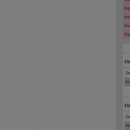
Esp
Int
Out
Esp
CU
De
In
CU
De
In