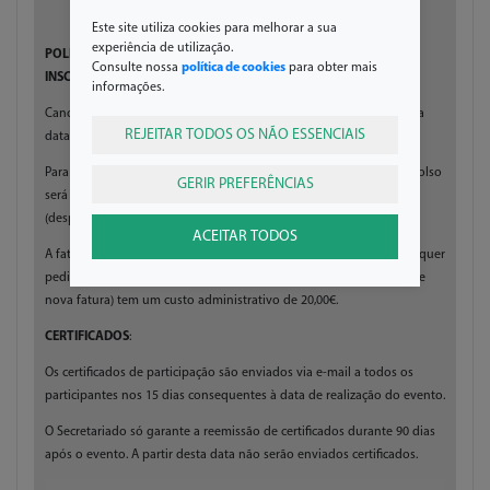
Este site utiliza cookies para melhorar a sua
experiência de utilização.
POLÍTICA DE FATURAÇÃO, CANCELAMENTO E REEMBOLSO DE
Consulte nossa
política de cookies
para obter mais
INSCRIÇÕES PAGAS
:
informações.
Cancelamento só será aceite até 30 dias antes do evento. Após essa
REJEITAR TODOS OS NÃO ESSENCIAIS
data não se realizam devoluções (apenas se aceita troca de nome)
Para as inscrições canceladas até 30 dias antes do evento, o reembolso
GERIR PREFERÊNCIAS
será feito até 30 dias após o evento, com penalização de 20.00€
(despesas administrativas)
ACEITAR TODOS
A fatura-recibo é emitida automaticamente após pagamento. Qualquer
pedido de alteração de entidade (com emissão de nota de crédito e
nova fatura) tem um custo administrativo de 20,00€.
CERTIFICADOS
:
Os certificados de participação são enviados via e-mail a todos os
participantes nos 15 dias consequentes à data de realização do evento.
O Secretariado só garante a reemissão de certificados durante 90 dias
após o evento. A partir desta data não serão enviados certificados.